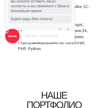
Вы можете оставить Ваши
специалистов по:
контакты и мы свяжемся с Вами в
• программированию и настройке 1С-
ближайшее время.
Битрикс,
Будем рады Вам помочь!
• контексту в Яндекс.Директ,
• таргетингу ВКонтакте и MyTarget,
• внедрению и настройке Битрикс24,
Введите сообщение
• веб-аналитике в Яндекс.Метрике,
• программированию на JavaScript,
PHP, Python.
НАШЕ
ПОРТФОЛИО